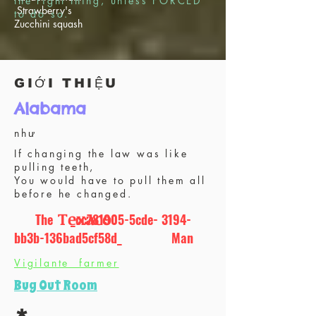
the right thing, unless FORCED
Strawberry's
to do so.
Zucchini squash
GIỚI THIỆU
Alabama
như
If changing the law was like
pulling teeth,
You would have to pull them all
before he changed.
Texaco
The _cc781905-5cde- 3194-
bb3b-136bad5cf58d_ Man
S
Vigilante farmer
DẦU NHỚT
Bug Out Room
& tài chính