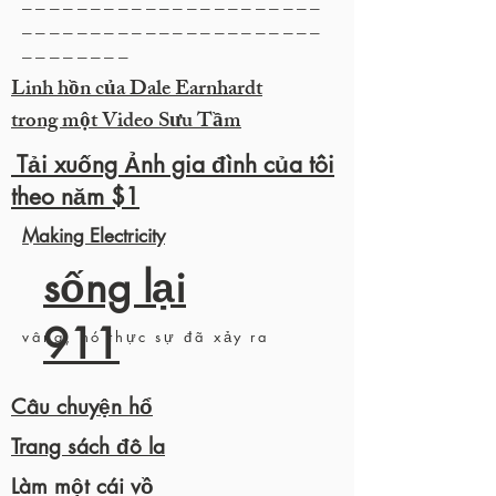
______________________
______________________
________
Linh hồn của Dale Earnhardt
trong một Video Sưu Tầm
Tải xuống Ảnh gia đình của tôi
theo năm $1
Making Electricity
sống lại
911
vâng, nó thực sự đã xảy ra
Câu chuyện hổ
Trang sách đô la
Làm một cái vồ