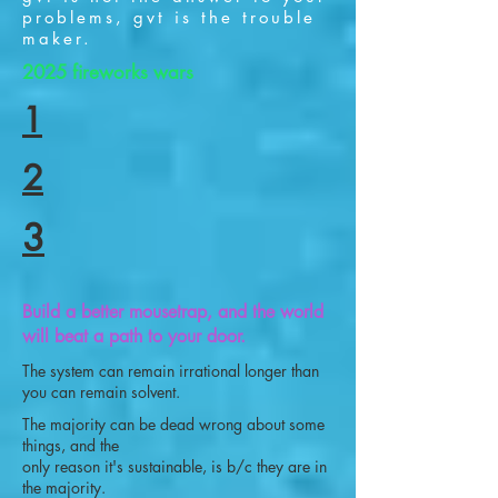
problems, gvt is the trouble
maker.
2025 fireworks wars
1
2
3
Build a better mousetrap, and the world
will beat a path to your door.
The system can remain irrational longer than
you can remain solvent.
The majority can be dead wrong about some
things, and the
only reason it's sustainable, is b/c they are in
the majority.