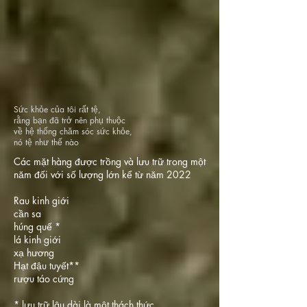
Sức khỏe của tôi rất tệ,
rằng bạn đã trở nên phụ thuộc
về hệ thống chăm sóc sức khỏe,
nó tệ như thế nào
Các mặt hàng được trồng và lưu trữ trong một
năm đối với số lượng lớn kể từ năm 2022
Rau kinh giới
cần sa
húng quế *
lá kinh giới
xạ hương
Hạt đậu tuyết**
rượu táo cứng
* lưu trữ lâu dài là một thách thức