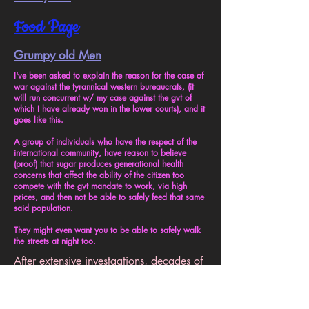
Food Page
Grumpy old Men
​I've been asked to explain the reason for the case of
war against the tyrannical western bureaucrats, (it
will run concurrent w/ my case against the gvt of
which I have already won in the lower courts), and it
goes like this.
A group of individuals who have the respect of the
international community, have reason to believe
(proof) that sugar produces generational health
concerns that affect the ability of the citizen too
compete with the gvt mandate to work, via high
prices, and then not be able to safely feed that same
said population.
They might even want you to be able to safely walk
the streets at night too.
After extensive investgations, decades of
research, I can confirm you have some
political freedoms. But financially, so far,
it seems that most people are financial