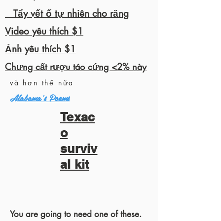
Tẩy vết ố tự nhiên cho răng
Video yêu thích $1
Ảnh yêu thích $1
Chưng cất rượu táo cứng <2% này
và hơn thế nữa
Alabama's Poems
Texac
o
surviv
al kit
You are going to need one of these.