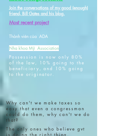
Join the conversations of my good (enough)
friend, Bill Gates and his blog.
​Most recent project
Thành viên của ADA
Nha khoa Mỹ Association
Possession is now only 80%
of the law, 10% going to the
beneficiary, and 10% going
to the originator.
Why can't we make taxes so
easy that even a congressman
could do them, why can't we do
that?
The only ones who believe gvt
is doing the right thing,