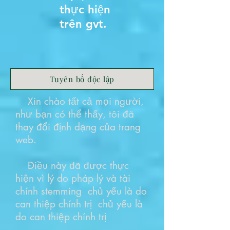
thực hiện
trên gvt.
Tuyên bố độc lập
Xin chào tất cả mọi người,
như bạn có thể thấy, tôi đã
thay đổi định dạng của trang
web.
Điều này đã được thực
hiện vì lý do pháp lý và tài
chính stemming chủ yếu là do
can thiệp chính trị chủ yếu là
do can thiệp chính trị