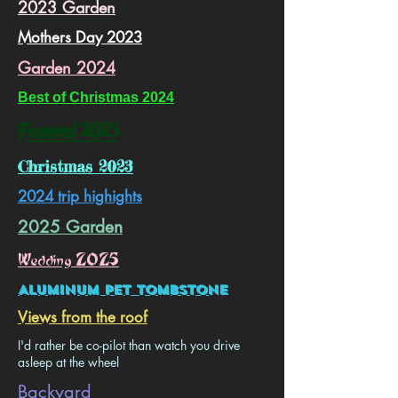
2023 Garden
Mothers Day 2023
Garden 2024
Best of Christmas 2024
Funeral 2023
Christmas 2023
2024 trip highights
2025 Garden
Wedding 2025
Aluminum Pet Tombstone
Views from the roof
I'd rather be co-pilot than watch you drive
asleep at the wheel
Backyard