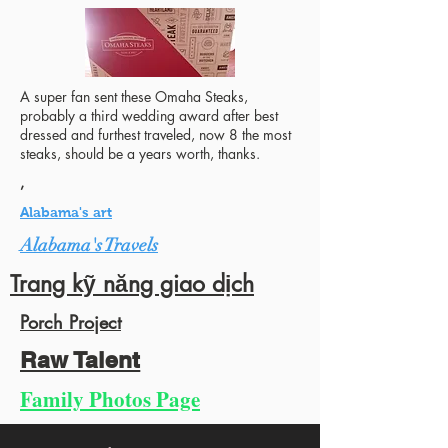
A super fan sent these Omaha Steaks,
probably a third wedding award after best
dressed and furthest traveled, now 8 the most
steaks, should be a years worth, thanks.
,
Alabama's art
Alabama's Travels
Trang kỹ năng giao dịch
Porch Project
Raw Talent
Family Photos Page