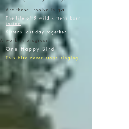
Are those involve in gvt.
The life of 5 wild kittens born
inside
Kittens last day together
A work in progress
One Happy Bird
This bird never stops singing