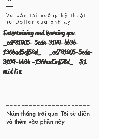
*
Và bản tải xuống kỹ thuật
số Dollar của anh ấy
Entertaining and learning you
_cc781905- 5cde-3194-bb3b-
136bad5cf58d_ _cc781905-5cde-
3194-bb3b -136bad5cf58d_ $1
mỗi lần
______________________
______________________
______________________
______________________
Năm tháng trôi qua Tôi sẽ điền
và thêm vào phần này
______________________