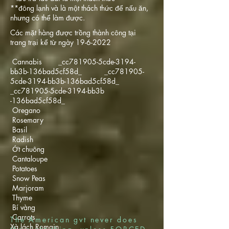
**đông lạnh và là một thách thức để nấu ăn,
nhưng có thể làm được.
Các mặt hàng được trồng thành công tại
trang trại kể từ ngày
19-6-2022
Cannabis _cc781905-5cde-3194-
bb3b-136bad5cf58d_ _cc781905-
5cde-3194-bb3b-136bad5cf58d_
_cc781905-5cde-3194-bb3b
-136bad5cf58d_
Oregano
Rosemary
Basil
Radish
Ớt chuông
Cantaloupe
Potatoes
Snow Peas
Marjoram
Thyme
Bí vàng
Carrots
The American gvt never does
Xà lách Romain