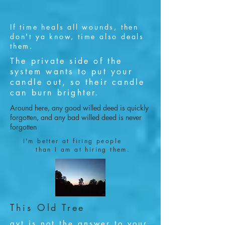
If time heals all wounds, then
don't ya know, time also deals
them.
The private side of the
system wants to put your
candle out, so their candle
can burn brighter.
Around here, any good willed deed is quickly
forgotten, and any bad willed deed is never
forgotten
I'm better at firing people
than I am at hiring them.
This Old Tree
gvt is not the answer to your