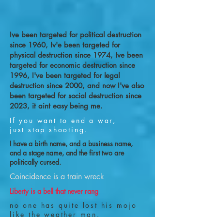
Ive been targeted for political destruction
since 1960, Iv'e been targeted for
physical destruction since 1974, Ive been
targeted for economic destruction since
1996, I've been targeted for legal
destruction since 2000, and now I've also
been targeted for social destruction since
2023, it aint easy being me.
If you want to end a war,
just stop shooting.
I have a birth name, and a business name,
and a stage name, and the first two are
politically cursed.
Coincidence is a train wreck
Liberty is a bell that never rang
no one has quite lost his mojo
like the weather man.