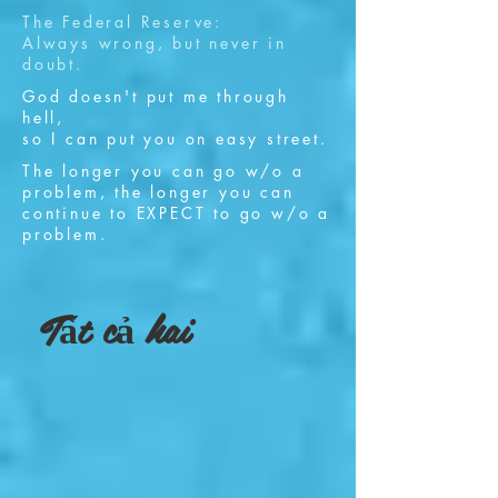
The Federal Reserve:
Always wrong, but never in
doubt.
God doesn't put me through
hell,
so I can put you on easy street.
The longer you can go w/o a
problem, the longer you can
continue to EXPECT to go w/o a
problem.
Tất cả hai