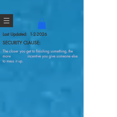
Last Updated: 1-2-2026
SECURITY CLAUSE:
The closer you get to finishing something, the
more incentive you give someone else
to mess it up.